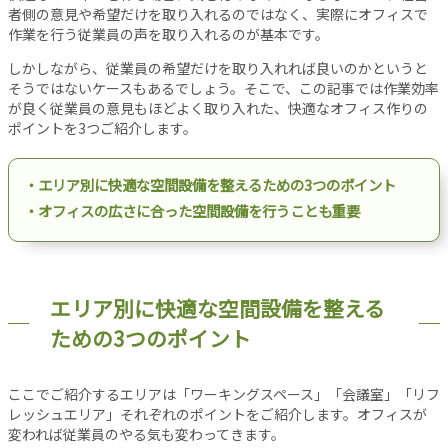
設
者側の意見や希望だけを取り入れるのではなく、実際にオフィスで
作業を行う従業員の声を取り入れるのが基本です。
備
オ
しかしながら、従業員の希望だけを取り入れれば良いのかというと
フ
そうではないケースもあるでしょう。そこで、この記事では作業効率
ィ
が良く従業員の意見もほどよく取り入れた、快適なオフィス作りの
ポイントを3つご紹介します。
ス
工
事
・エリア別に快適な空間設備を整えるための3つのポイント
リ
・オフィスの広さに合った空間設備を行うことも重要
ノ
ベ
ー
シ
エリア別に快適な空間設備を整える
ョ
ための3つのポイント
ン
パ
ー
ここでご紹介するエリアは「ワーキングスペース」「会議室」「リフ
テ
レッシュエリア」それぞれのポイントをご紹介します。オフィスが
ー
変われば従業員のやる気も変わってきます。