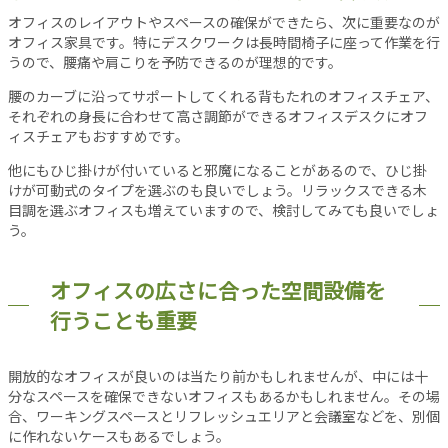
オフィスのレイアウトやスペースの確保ができたら、次に重要なのが
当
オフィス家具です。特にデスクワークは長時間椅子に座って作業を行
サ
うので、腰痛や肩こりを予防できるのが理想的です。
イ
ト
腰のカーブに沿ってサポートしてくれる背もたれのオフィスチェア、
に
それぞれの身長に合わせて高さ調節ができるオフィスデスクにオフ
つ
ィスチェアもおすすめです。
い
他にもひじ掛けが付いていると邪魔になることがあるので、ひじ掛
て
けが可動式のタイプを選ぶのも良いでしょう。リラックスできる木
運
目調を選ぶオフィスも増えていますので、検討してみても良いでしょ
営
う。
会
社
オフィスの広さに合った空間設備を
利
用
行うことも重要
規
約
開放的なオフィスが良いのは当たり前かもしれませんが、中には十
プ
分なスペースを確保できないオフィスもあるかもしれません。その場
ラ
合、ワーキングスペースとリフレッシュエリアと会議室などを、別個
イ
に作れないケースもあるでしょう。