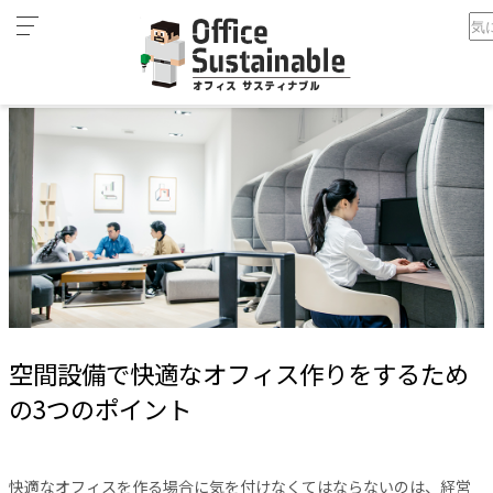
カ
ホーム
空間設備で快適なオフィス作りをするための3つのポイント
テ
ゴ
リ
オ
フ
ィ
ス
家
具
テ
レ
空間設備で快適なオフィス作りをするため
ワ
ー
の3つのポイント
ク
空
間
快適なオフィスを作る場合に気を付けなくてはならないのは、経営