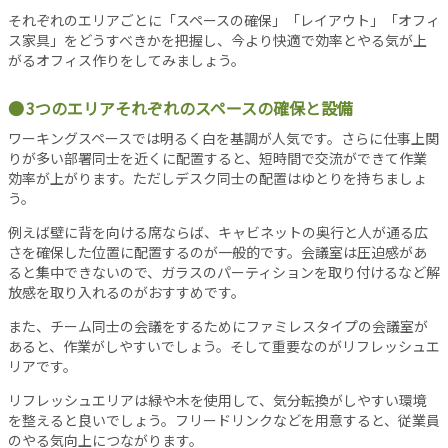
シ
それぞれのエリアごとに「スペースの確保」「レイアウト」「オフィ
ョ
ス家具」をどうすべきかを把握し、今より快適で効率とやる気が上
ン
がるオフィス作りをしてみましょう。
オ
フ
3つのエリアそれぞれのスペースの確保と設備
ィ
ワーキングスペースでは明るく白を基調が人気です。さらに仕事上関
ス
りが多い部署同士を近くに配置すると、短時間で交流ができて作業
消
効率が上がります。ただしデスク同士の配置はゆとりを持ちましょ
防
う。
設
備
例えば壁に背を向ける席ならば、キャビネットの奥行と人が通る広
さを確保した位置に配置するのが一般的です。会議室は圧迫感があ
コ
ると集中できないので、ガラスのパーティションを取り付けるなど解
ラ
放感を取り入れるのがおすすめです。
ム
また、チーム同士の会議をするためにファミレスタイプの会議室が
各
あると、作業がしやすいでしょう。そして重要なのがリフレッシュエ
種
リアです。
投
リフレッシュエリアは緑や木を使用して、気分転換がしやすい環境
稿
を整えると良いでしょう。フリードリンクなどを用意すると、従業員
記
のやる気向上につながります。