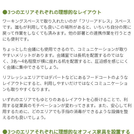
事
3つのエリアそれぞれの理想的なレイアウト
新
着
ワーキングスペースで取り入れたいのが「フリーアドレス」スペース
記
です。誰もが利用しても良いこの場所があると、いちいち自分の席に
事
戻って作業をしなくても済みます。他の部署との連携作業を行うとき
にも便利です。
注
目
ちょっとした会議にも使用できるので、コミュニケーションが取り
記
やすいメリットがあります。会議室では長机を配置するのではな
事
く、3名～4名程度が横に座れる机を配置すると、圧迫感を感じにく
く会議に集中できるでしょう。
人
気
リフレッシュエリアではデパートなどにあるフードコートのような
記
レイアウトにすると、利用しやすいだけではなくコミュニケーショ
事
ンも取りやすくなります。
お
いずれのエリアでもゆとりのあるレイアウトを心掛けることで、利
す
用する従業員のモチベーションが変わってきます。また、安心して利
す
用するために、どのエリアでも手指の消毒ができるような設備を整
め
えるのも良いでしょう。
記
事
3つのエリアそれぞれに理想的なオフィス家具を設置する