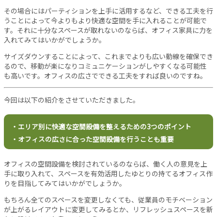
バ
その場合にはパーティションを上手に活用するなど、できる工夫を行
シ
うことによって今よりもより快適な空間を手に入れることが可能で
ー
す。それに十分なスペースが取れないのならば、オフィス家具に力を
ポ
入れてみてはいかがでしょうか。
リ
シ
サイズダウンすることによって、これまでよりも広い動線を確保でき
ー
るので、移動が楽になりコミュニケーションがしやすくなる可能性
も高いです。オフィスの広さでできる工夫をすれば良いのですね。
お
問
い
今回は以下の紹介をさせていただきました。
合
わ
・エリア別に快適な空間設備を整えるための3つのポイント
せ
・オフィスの広さに合った空間設備を行うことも重要
オフィスの空間設備を検討されているのならば、働く人の意見を上
手に取り入れて、スペースを有効活用したゆとりの持てるオフィス作
りを目指してみてはいかがでしょうか。
もちろん全てのスペースを変更しなくても、従業員のモチベーション
が上がるレイアウトに変更してみるとか、リフレッシュスペースを新