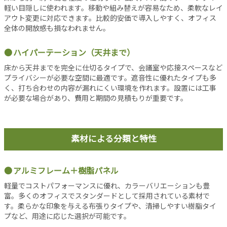
シ
軽い目隠しに使われます。移動や組み替えが容易なため、柔軟なレイ
ョ
アウト変更に対応できます。比較的安価で導入しやすく、オフィス
ン
全体の開放感も損なわれません。
オ
フ
ハイパーテーション（天井まで）
ィ
床から天井までを完全に仕切るタイプで、会議室や応接スペースなど
ス
プライバシーが必要な空間に最適です。遮音性に優れたタイプも多
消
く、打ち合わせの内容が漏れにくい環境を作れます。設置には工事
防
が必要な場合があり、費用と期間の見積もりが重要です。
設
備
コ
素材による分類と特性
ラ
ム
アルミフレーム＋樹脂パネル
各
種
軽量でコストパフォーマンスに優れ、カラーバリエーションも豊
富。多くのオフィスでスタンダードとして採用されている素材で
投
す。柔らかな印象を与える布張りタイプや、清掃しやすい樹脂タイ
稿
プなど、用途に応じた選択が可能です。
記