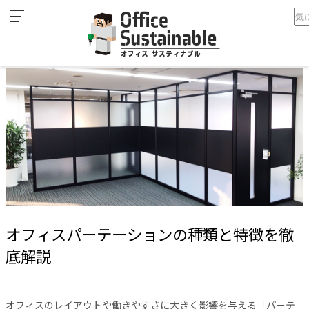
カ
ホーム
オフィスパーテーションの種類と特徴を徹底解説
テ
ゴ
リ
オ
フ
ィ
ス
家
具
テ
レ
オフィスパーテーションの種類と特徴を徹
ワ
ー
底解説
ク
空
間
オフィスのレイアウトや働きやすさに大きく影響を与える「パーテ