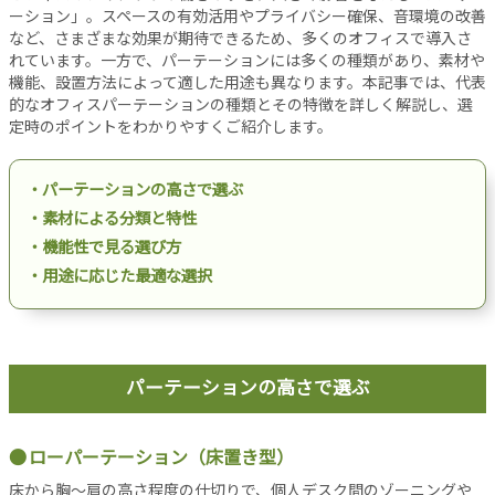
設
ーション」。スペースの有効活用やプライバシー確保、音環境の改善
など、さまざまな効果が期待できるため、多くのオフィスで導入さ
備
れています。一方で、パーテーションには多くの種類があり、素材や
オ
機能、設置方法によって適した用途も異なります。本記事では、代表
フ
的なオフィスパーテーションの種類とその特徴を詳しく解説し、選
ィ
定時のポイントをわかりやすくご紹介します。
ス
工
・パーテーションの高さで選ぶ
事
・素材による分類と特性
リ
・機能性で見る選び方
ノ
ベ
・用途に応じた最適な選択
ー
シ
ョ
ン
パーテーションの高さで選ぶ
パ
ー
テ
ローパーテーション（床置き型）
ー
床から胸〜肩の高さ程度の仕切りで、個人デスク間のゾーニングや