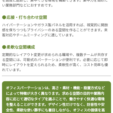
バ
い業務部門などにおすすめです。
シ
ー
応接・打ち合わせ空間
ポ
リ
ハイパーテーションやガラス製パネルを活用すれば、視覚的に開放
シ
感を保ちつつもプライバシーのある空間を作ることができます。来
ー
客対応やチームミーティングに適しています。
お
問
柔軟な空間構成
い
定期的なレイアウト変更が求められる職場や、複数チームが共存す
合
る空間には、可動式のパーテーションが便利です。必要に応じて即
わ
時にレイアウトを変えられるため、柔軟性が高く、コスト効率も優
せ
れています。
オフィスパーテーションは、高さ・素材・機能・設置方式など
によって特徴が大きく異なります。求める空間の目的や業務内
容に応じて適切なタイプを選ぶことで、働きやすく快適な環境
を整えることができます。デザイン性だけでなく、防音性や安
全性、柔軟な使い勝手にも着目しながら、オフィスの価値を高