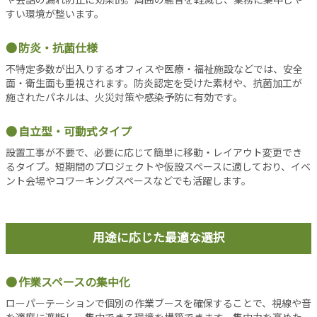
すい環境が整います。
当
サ
防炎・抗菌仕様
イ
ト
不特定多数が出入りするオフィスや医療・福祉施設などでは、安全
に
面・衛生面も重視されます。防炎認定を受けた素材や、抗菌加工が
つ
施されたパネルは、火災対策や感染予防に有効です。
い
て
自立型・可動式タイプ
運
設置工事が不要で、必要に応じて簡単に移動・レイアウト変更でき
営
るタイプ。短期間のプロジェクトや仮設スペースに適しており、イベ
会
ント会場やコワーキングスペースなどでも活躍します。
社
利
用
用途に応じた最適な選択
規
約
プ
作業スペースの集中化
ラ
イ
ローパーテーションで個別の作業ブースを確保することで、視線や音
を適度に遮断し、集中できる環境を構築できます。集中力を高めた