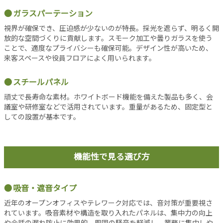
事
ガラスパーテーション
新
視界が確保でき、圧迫感が少ないのが特長。採光を遮らず、明るく開
着
放的な空間づくりに貢献します。スモーク加工や曇りガラスを使う
記
ことで、適度なプライバシーも確保可能。デザイン性が高いため、
事
来客スペースや役員フロアによく用いられます。
注
目
スチールパネル
記
頑丈で長寿命な素材。ホワイトボード機能を備えた製品も多く、会
事
議室や研修室などで活用されています。重量があるため、固定型と
人
しての設置が基本です。
気
記
事
機能性で見る選び方
お
す
す
吸音・遮音タイプ
め
近年のオープンオフィスやテレワーク対応では、音対策が重要視さ
記
れています。吸音素材や構造を取り入れたパネルは、集中力の向上
事
や会話の漏れ防止に効果的。周囲の騒音を軽減し、業務に集中しや