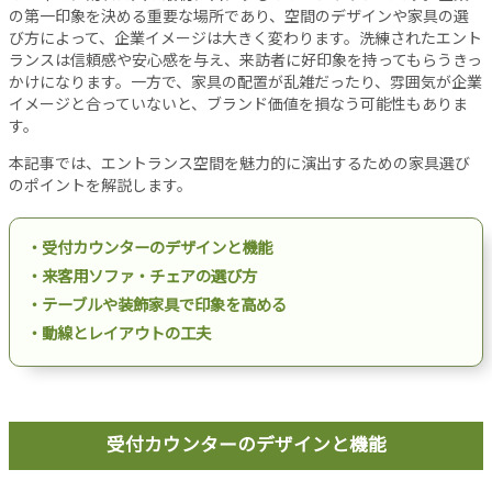
設
の第一印象を決める重要な場所であり、空間のデザインや家具の選
び方によって、企業イメージは大きく変わります。洗練されたエント
備
ランスは信頼感や安心感を与え、来訪者に好印象を持ってもらうきっ
オ
かけになります。一方で、家具の配置が乱雑だったり、雰囲気が企業
フ
イメージと合っていないと、ブランド価値を損なう可能性もありま
ィ
す。
ス
本記事では、エントランス空間を魅力的に演出するための家具選び
工
のポイントを解説します。
事
リ
・受付カウンターのデザインと機能
ノ
ベ
・来客用ソファ・チェアの選び方
ー
・テーブルや装飾家具で印象を高める
シ
・動線とレイアウトの工夫
ョ
ン
パ
ー
受付カウンターのデザインと機能
テ
ー