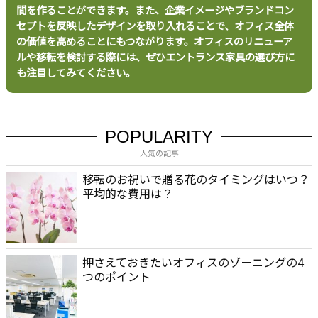
バ
間を作ることができます。また、企業イメージやブランドコン
シ
セプトを反映したデザインを取り入れることで、オフィス全体
ー
の価値を高めることにもつながります。オフィスのリニューア
ポ
ルや移転を検討する際には、ぜひエントランス家具の選び方に
リ
も注目してみてください。
シ
ー
お
問
POPULARITY
い
人気の記事
合
わ
移転のお祝いで贈る花のタイミングはいつ？
せ
平均的な費用は？
押さえておきたいオフィスのゾーニングの4
つのポイント