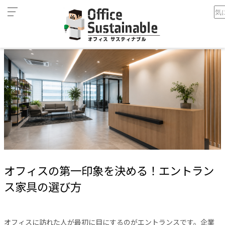
カ
ホーム
オフィスの第一印象を決める！エントランス家具の選び方
テ
ゴ
リ
オ
フ
ィ
ス
家
具
テ
レ
オフィスの第一印象を決める！エントラン
ワ
ー
ス家具の選び方
ク
空
間
オフィスに訪れた人が最初に目にするのがエントランスです。企業