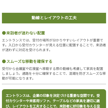
当
サ
イ
動線とレイアウトの工夫
ト
に
つ
来訪者が迷わない配置
い
エントランスでは、受付の場所が分かりやすいレイアウトが重要で
て
す。入口から受付カウンターが見える位置に配置することで、来訪者
運
が迷わずに対応を受けられます。
営
会
スムーズな移動を確保する
社
受付から会議室や応接室へ移動する際の動線も考慮して家具を配置
利
しましょう。通路を十分に確保することで、混雑を防ぎスムーズな移
用
動が可能になります。
規
約
プ
エントランスは、企業の印象を決定づける重要な空間です。受
ラ
付カウンターや来客用ソファ、テーブルなどの家具を適切に選
イ
び、レイアウトを工夫することで、来訪者に好印象を与える空