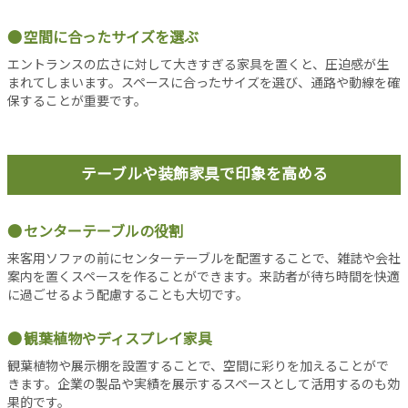
事
空間に合ったサイズを選ぶ
新
着
エントランスの広さに対して大きすぎる家具を置くと、圧迫感が生
記
まれてしまいます。スペースに合ったサイズを選び、通路や動線を確
事
保することが重要です。
注
目
記
テーブルや装飾家具で印象を高める
事
人
センターテーブルの役割
気
記
来客用ソファの前にセンターテーブルを配置することで、雑誌や会社
事
案内を置くスペースを作ることができます。来訪者が待ち時間を快適
に過ごせるよう配慮することも大切です。
お
す
す
観葉植物やディスプレイ家具
め
観葉植物や展示棚を設置することで、空間に彩りを加えることがで
記
きます。企業の製品や実績を展示するスペースとして活用するのも効
事
果的です。