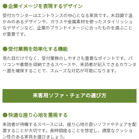
シ
企業イメージを表現するデザイン
ョ
ン
受付カウンターはエントランスの中心となる家具です。木目調で温
かみのあるデザインや、ガラスや金属素材を使ったスタイリッシュ
オ
なデザインなど、企業のブランドイメージに合ったものを選ぶこと
フ
が重要です。
ィ
ス
受付業務を効率化する機能
消
防
見た目だけでなく、受付業務のしやすさも重要なポイントです。パ
ソコンや書類を収納できるスペースや、来訪者が記入できるカウンタ
設
ー面を確保することで、スムーズな対応が可能になります。
備
コ
ラ
ム
来客用ソファ・チェアの選び方
各
種
快適な座り心地を重視する
投
来訪者が待機するスペースには、座り心地の良いソファやチェアを配
稿
置することが大切です。長時間座ることを想定し、適度なクッショ
記
ン性のある家具を選びましょう。