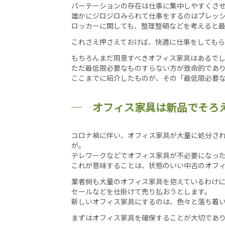
パーテーションの存在は仕事に集中しやすくさ
誰かにジロジロみられて仕事をするのはプレッ
ロッカーに関しても、整理整頓などを考えると
これさえ押さえておけば、快適に仕事をしてもら
もちろんまだ用意すべきオフィス家具はあるで
ただ最低限必要なものすらない方が致命的であ
ここまでに紹介したものが、その「最低限必要
オフィス家具は新品でそろ
コロナ禍に伴い、オフィス家具が大量に処分さ
が。
テレワークなどでオフィス家具が不必要になっ
これが意味することは、状態のいい中古のオフ
業者側も大量のオフィス家具を抱えているわけ
セールなどを仕掛けて売り払おうとします。
新しいオフィス家具にするのは、色々と落ち着
まずはオフィス家具を確保することが大切であ