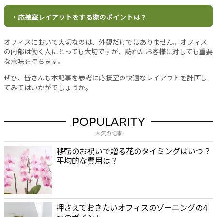
バ
シ
・応接室レイアウトをする際のポイントは？
ー
ポ
オフィスにおいて大切なのは、外観だけではありません。オフィス
リ
の内部は働く人にとっても大切ですが、訪れたお客様に対しても重要
シ
な意味を持ちます。
ー
お
ぜひ、皆さんも本記事を参考に応接室の快適なレイアウトを計画し
てみてはいかがでしょうか。
問
い
合
わ
POPULARITY
せ
人気の記事
移転のお祝いで贈る花のタイミングはいつ？
平均的な費用は？
押さえておきたいオフィスのゾーニングの4
つのポイント