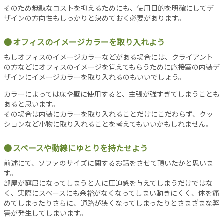
事
そのため無駄なコストを抑えるためにも、使用目的を明確にしてデ
ザインの方向性もしっかりと決めておく必要があります。
新
着
オフィスのイメージカラーを取り入れよう
記
事
もしオフィスのイメージカラーなどがある場合には、クライアント
の方などにオフィスのイメージを覚えてもらうために応接室の内装デ
注
ザインにイメージカラーを取り入れるのもいいでしょう。
目
記
カラーによっては床や壁に使用すると、主張が強すぎてしまうことも
事
あると思います。
その場合は内装にカラーを取り入れることだけにこだわらず、クッ
人
ションなど小物に取り入れることを考えてもいいかもしれません。
気
記
スペースや動線にゆとりを持たせよう
事
お
前述にて、ソファのサイズに関するお話をさせて頂いたかと思いま
す。
す
部屋が窮屈になってしまうと人に圧迫感を与えてしまうだけではな
す
く、実際にスペースにも余裕がなくなってしまい動きにくく、体を痛
め
めてしまったりさらに、通路が狭くなってしまったりとさまざまな弊
記
害が発生してしまいます。
事