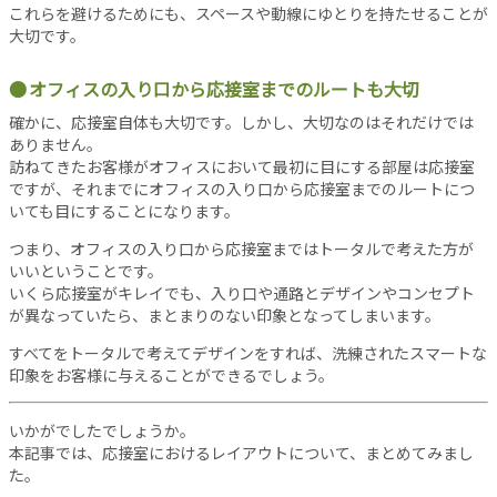
これらを避けるためにも、スペースや動線にゆとりを持たせることが
当
大切です。
サ
イ
オフィスの入り口から応接室までのルートも大切
ト
確かに、応接室自体も大切です。しかし、大切なのはそれだけでは
に
ありません。
つ
訪ねてきたお客様がオフィスにおいて最初に目にする部屋は応接室
い
ですが、それまでにオフィスの入り口から応接室までのルートにつ
て
いても目にすることになります。
運
営
つまり、オフィスの入り口から応接室まではトータルで考えた方が
いいということです。
会
いくら応接室がキレイでも、入り口や通路とデザインやコンセプト
社
が異なっていたら、まとまりのない印象となってしまいます。
利
用
すべてをトータルで考えてデザインをすれば、洗練されたスマートな
規
印象をお客様に与えることができるでしょう。
約
プ
いかがでしたでしょうか。
ラ
本記事では、応接室におけるレイアウトについて、まとめてみまし
イ
た。