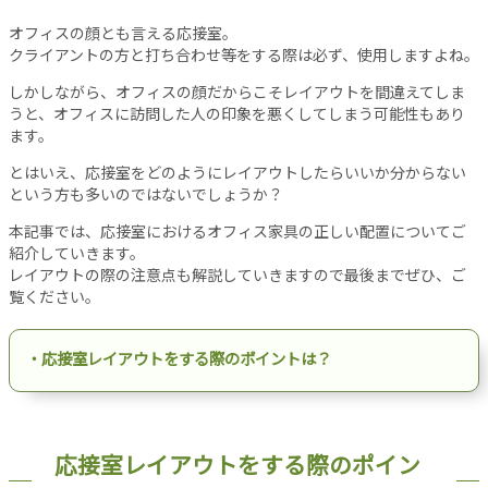
設
オフィスの顔とも言える応接室。
備
クライアントの方と打ち合わせ等をする際は必ず、使用しますよね。
オ
しかしながら、オフィスの顔だからこそレイアウトを間違えてしま
フ
うと、オフィスに訪問した人の印象を悪くしてしまう可能性もあり
ィ
ます。
ス
工
とはいえ、応接室をどのようにレイアウトしたらいいか分からない
事
という方も多いのではないでしょうか？
リ
本記事では、応接室におけるオフィス家具の正しい配置についてご
ノ
紹介していきます。
ベ
レイアウトの際の注意点も解説していきますので最後までぜひ、ご
ー
覧ください。
シ
ョ
・応接室レイアウトをする際のポイントは？
ン
パ
ー
テ
応接室レイアウトをする際のポイン
ー