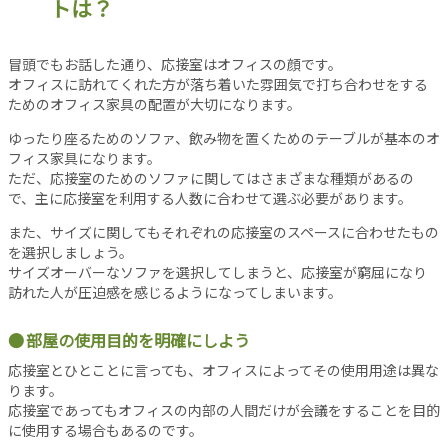
トは？
シ
ョ
ン
冒頭でもお話した通り、応接室はオフィスの顔です。
オ
オフィスに訪れてくれた方が落ち着いた雰囲気で打ち合わせをする
フ
ためのオフィス家具の配置が大切になります。
ィ
ゆったり座るためのソファ、飲み物を置くためのテーブルが基本のオ
ス
フィス家具になります。
消
ただ、応接室のためのソファに関してはさまざまな種類があるの
防
で、主に応接室を利用する人数に合わせて選ぶ必要があります。
設
備
また、サイズに関してもそれぞれの応接室のスペースに合わせたもの
を選択しましょう。
コ
サイズオーバーなソファを選択してしまうと、応接室が窮屈になり
ラ
訪れた人が圧迫感を感じるようになってしまいます。
ム
部屋の使用目的を明確にしよう
各
種
応接室とひとことに言っても、オフィスによってその使用用途は異な
投
ります。
応接室であってもオフィスの内部の人間だけが会議をすることを目的
稿
に使用する場合もあるのです。
記