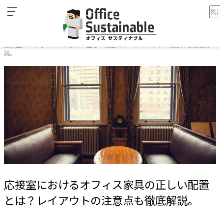
カ
ホーム
テ
応接室におけるオフィス家具の正しい配置とは？レイアウトの注意点も徹底解
ゴ
説。
リ
オ
フ
ィ
ス
家
具
テ
レ
ワ
ー
応接室におけるオフィス家具の正しい配置
ク
とは？レイアウトの注意点も徹底解説。
空
間