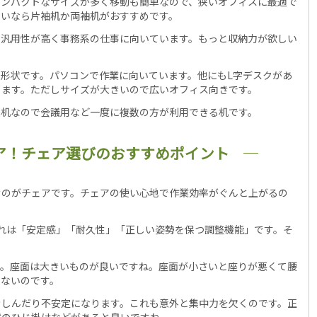
コンパクトなサイズが多く移動も簡単なので、狭いオフィスに最適で
しいなら片袖机か両袖机がおすすめです。
、汎用性が高く事務系の仕事に向いています。もっと収納力が欲しい
形状です。パソコンで作業に向いています。他にもL字デスクがあ
ります。ただしサイズが大きいので広いオフィス向きです。
長机なので会議用など一度に複数の方が利用できる机です。
ア！チェア選びのおすすめポイント
むのがチェアです。チェアの使い心地で作業効率がぐんと上がるの
れは「安定感」「耐久性」「正しい姿勢を保つ調整機能」です。そ
す。座面は大きいものが良いですね。座面が小さいと座りが悪くて腰
きないのです。
きしんだり不安定になります。これも意外と集中力を欠くのです。正
式のひじ掛けなどがあると良いですね。