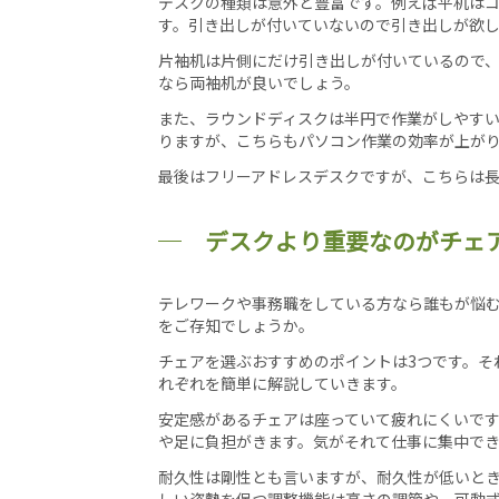
デスクの種類は意外と豊富です。例えば平机は
す。引き出しが付いていないので引き出しが欲
片袖机は片側にだけ引き出しが付いているので
なら両袖机が良いでしょう。
また、ラウンドディスクは半円で作業がしやすい
りますが、こちらもパソコン作業の効率が上が
最後はフリーアドレスデスクですが、こちらは
デスクより重要なのがチェ
テレワークや事務職をしている方なら誰もが悩
をご存知でしょうか。
チェアを選ぶおすすめのポイントは3つです。そ
れぞれを簡単に解説していきます。
安定感があるチェアは座っていて疲れにくいで
や足に負担がきます。気がそれて仕事に集中で
耐久性は剛性とも言いますが、耐久性が低いと
しい姿勢を保つ調整機能は高さの調節や、可動