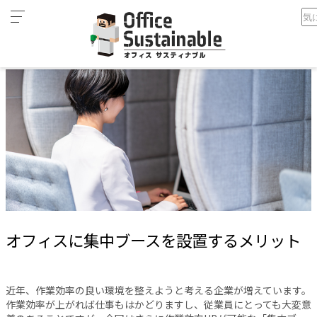
カ
ホーム
オフィスに集中ブースを設置するメリット
テ
ゴ
リ
オ
フ
ィ
ス
家
具
テ
レ
オフィスに集中ブースを設置するメリット
ワ
ー
ク
近年、作業効率の良い環境を整えようと考える企業が増えています。
空
作業効率が上がれば仕事もはかどりますし、従業員にとっても大変意
間