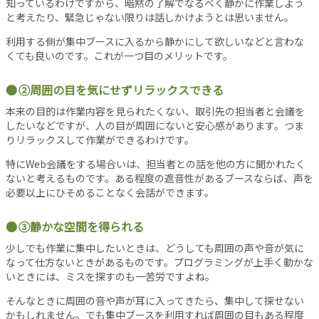
知っているわけですから、暗黙の了解でなるべく静かに作業しよう
事
と考えたり、緊急じゃない限りは話しかけようとは思いません。
新
利用する側が集中ブースに入るから静かにして欲しいなどと言わな
着
くても良いのです。これが一つ目のメリットです。
記
事
②周囲の目を気にせずリラックスできる
注
本来の目的は作業内容を見られたくない、取引先の担当者と会議を
目
したいなどですが、人の目が周囲にないと安心感があります。つま
記
りリラックスして作業ができるわけです。
事
人
特にWeb会議をする場合いは、担当者との話を他の方に聞かれたく
ないと考えるものです。ある程度の遮音性があるブースならば、声を
気
必要以上にひそめることなく会話ができます。
記
事
③静かな空間を得られる
お
す
少しでも作業に集中したいときは、どうしても周囲の声や音が気に
なって仕方ないときがあるものです。プログラミングが上手く動かな
す
いときには、ミスを探すのも一苦労ですよね。
め
記
そんなときに周囲の音や声が耳に入ってきたら、集中して探せない
事
かもしれません。でも集中ブースを利用すれば周囲の目もある程度