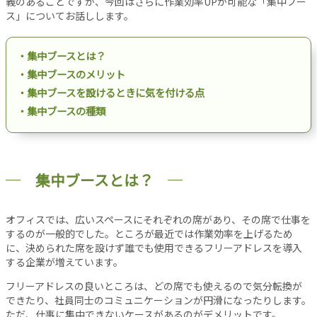
義のあることですが、今回はさらに作業効率UPが可能な「集中ブー
設
ス」についてお話しします。
備
オ
・集中ブースとは？
フ
・集中ブースのメリット
ィ
ス
・集中ブースを設けるときに気を付ける点
工
・集中ブースの種類
事
リ
ノ
ベ
集中ブースとは？
ー
シ
オフィスでは、広いスペースにそれぞれの席があり、その席で仕事を
ョ
するのが一般的でした。ところが最近では作業効率を上げるため
ン
に、決められた席を設けず誰でも使用できるフリーアドレスを導入
パ
する企業が増えています。
ー
フリーアドレスの良いところは、どの席でも使えるので気分転換が
テ
できたり、社員同士のコミュニケーションが円滑になったりします。
ー
ただ、仕事に集中できないケースがあるのがデメリットです。