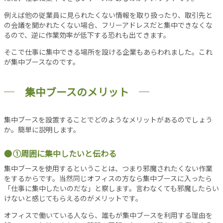
シ
ョ
例えば他の従業員に見られたくない情報を取り扱ったり、取引先と
ン
の会議を聞かれたくない場合、フリーアドレスだと集中できなくな
るので、逆に作業効率が低下する恐れも出てきます。
オ
フ
そこで仕事に集中できる場所を設ける企業もあらわれました。これ
ィ
が集中ブースなのです。
ス
消
集中ブースのメリット
防
設
備
集中ブースを設置することでどのようなメリットがあるのでしょう
コ
か。簡単に説明します。
ラ
ム
①周囲に集中したいと伝わる
集中ブースを使用するということは、つまり邪魔されたくない作業
各
をするからです。当然同じオフィスの方なら集中ブースに入ったら
種
「仕事に集中したいのだな」と察します。言わなくても邪魔したらい
投
けないと感じてもらえるのがメリットです。
稿
オフィスで働いている人なら、誰もが集中ブースを利用する理由を
記