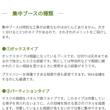
バ
シ
ー
集中ブースの種類
ポ
リ
集中ブースは特別な工事が必要なものはほとんどありません。大き
シ
く分けると3つのタイプがあるので、それぞれのメリットをご紹介し
ー
ます。
お
問
①ボックスタイプ
い
合
ボックスタイプは個室になっているブースです。仕切りは天井まであ
わ
るので独立した小さな部屋です。例としては市役所などで周囲に聞
かれたくない相談を受けるときに使用する小部屋がそうです。
せ
プライバシーを保護できある程度の音も遮音できます。Web会議を
するのにも最適です。
②パーティションタイプ
デスクの周囲をパネルで囲うタイプです。このタイプは作業してい
る様子を見られないように、人の目線を隠せる高さのパネルを設置
します。作業している人も周囲が見えないので仕事に集中できます。