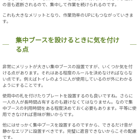
の音も遮断されるので、集中して作業を続けられるのです。
当
サ
これも大きなメリットとなり、作業効率のUPにもつながっていきま
イ
す。
ト
に
集中ブースを設けるときに気を付け
つ
る点
い
て
運
非常にメリットが大きい集中ブースの設置ですが、いくつか気を付
営
ける点があります。それはある程度のルールを決めなければならな
会
い点です。例えばトイレのように人が使用しているのが外にわかる
社
ようにすることです。
利
使用中の札を付けたりプレートを設置するのも良いですね。さらに
用
一人の人が長時間占有するのも避けなくてはなりません。なので集
規
中ブースの利用時間をある程度決めておく必要もあります。平等に使
約
用できなければ意味が無いからです。
プ
他にはせっかく集中ブースを設置するのですから、できるだけ音が
ラ
静かなエリアに設置すべきです。完璧に遮音できないからこその配慮
イ
です。