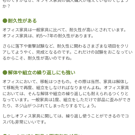
シ
か？
ョ
ン
耐久性がある
オ
オフィス家具は一般家具に比べて、耐久性が高いとされています。
フ
オフィス家具は、約5～7年の耐久性があります。
ィ
ス
さらに落下や衝撃試験など、耐久性に関わるさまざまな項目をクリ
消
アしてようやく、完成となるのです。これだけの試験をおこなってい
防
るからこそ、耐久性が高いのですね。
設
備
解体や組立の繰り返しにも強い
コ
オフィスにおいて、移転はつきもの。その際は当然、家具は解体し
ラ
て移転先で再度、組立をしなければなりませんよね。オフィス家具
ム
においては、そんな解体や組立の繰り返しにも耐えられるつくりと
なっています。一般家具は1度、組立をしただけで部品に歪みができ
各
たり、ネジ山がつぶれてしまったりするでしょう。
種
しかしオフィス家具に関しては、繰り返し使うことができるのでコ
投
スパも非常にいいです。
稿
記