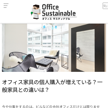
カ
ホーム
オフィス家具の個人購入が増えている？一般家具との違いは？
テ
ゴ
リ
オ
フ
ィ
ス
家
具
テ
レ
オフィス家具の個人購入が増えている？一
ワ
ー
般家具との違いは？
ク
空
間
今や仕事をするのは、ビルなどの会社オフィスだけとは限りませ