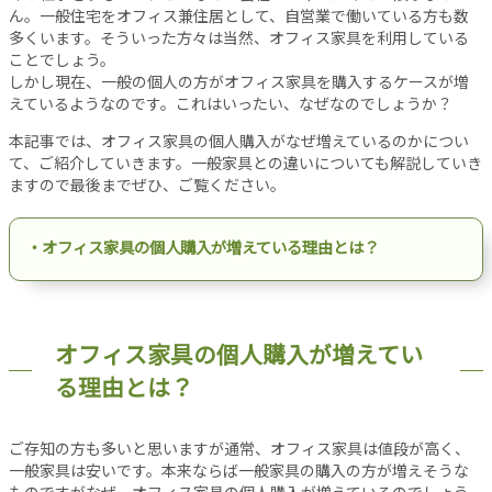
設
ん。一般住宅をオフィス兼住居として、自営業で働いている方も数
多くいます。そういった方々は当然、オフィス家具を利用している
備
ことでしょう。
オ
しかし現在、一般の個人の方がオフィス家具を購入するケースが増
フ
えているようなのです。これはいったい、なぜなのでしょうか？
ィ
本記事では、オフィス家具の個人購入がなぜ増えているのかについ
ス
て、ご紹介していきます。一般家具との違いについても解説していき
工
ますので最後までぜひ、ご覧ください。
事
リ
・オフィス家具の個人購入が増えている理由とは？
ノ
ベ
ー
シ
ョ
オフィス家具の個人購入が増えてい
ン
る理由とは？
パ
ー
テ
ご存知の方も多いと思いますが通常、オフィス家具は値段が高く、
一般家具は安いです。本来ならば一般家具の購入の方が増えそうな
ー
ものですがなぜ、オフィス家具の個人購入が増えているのでしょう