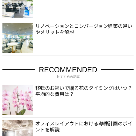
バ
シ
ー
ポ
リノベーションとコンバージョン建築の違い
リ
やメリットを解説
シ
ー
お
問
い
合
RECOMMENDED
わ
おすすめの記事
せ
移転のお祝いで贈る花のタイミングはいつ？
平均的な費用は？
オフィスレイアウトにおける導線計画のポイ
ントを解説