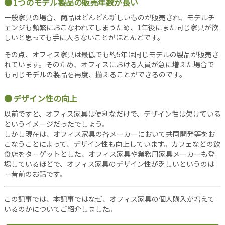
1つのモデル製品の販売年数が長い
事
一般家具の場合、商品はどんどん新しいものが販売され、モデルチ
新
ェンジも頻繁におこなわれてしまうため、1年後にまた同じ家具が欲
着
しいと思っても手に入らないことがほとんどです。
記
事
その点、オフィス家具は最低でも約5年は同じモデルの製品が販売さ
れています。そのため、オフィスにおける人員が急に増えた場合で
注
も同じモデルの製品を再度、揃えることができるのです。
目
記
デザイン性の向上
事
以前ですと、オフィス家具は便利なだけで、デザイン性は欠けている
人
というイメージだったでしょう。
気
しかし現在は、オフィス家具の各メーカーにおいて共同開発等をお
記
こなうことによって、デザイン性も向上しています。カフェなどの飲
事
食店をターゲットとした、オフィス家具や業務用家具メーカーも登
お
場しているほどで、オフィス家具のデザイン性が乏しいというのは
一昔前のお話です。
す
す
め
この記事では、本記事ではなぜ、オフィス家具の個人購入が増えて
記
いるのかについてご紹介しました。
事