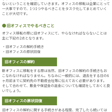
シ
ないということを確認していきます。オフィスの移転は企業にとって
ョ
一大事ですので、1つ1つやるべきことをタスク化してまとめていく
ン
ことが大切です。
オ
フ
旧オフィスでやるべきこと
ィ
オフィス移転の際に旧オフィスにて、やらなければならないことは
ス
主に下記の2点となります。
消
・旧オフィスの解約手続き
防
・旧オフィスの原状回復
設
備
旧オフィスの解約
コ
ラ
新オフィスに移転をする際は当然、旧オフィスの解約の手続きもお
こなわなければなりません。ちなみに一般的には、退去をする日の6
ム
ヶ月前までに契約先の不動産会社等に伝えておく必要があります。
各
そして合わせて、敷金や保証金の返金についても確認をしておくと良
種
いでしょう。
投
旧オフィスの原状回復
稿
記
旧オフィスの解約に関する手続きがある程度、完了したら続いては