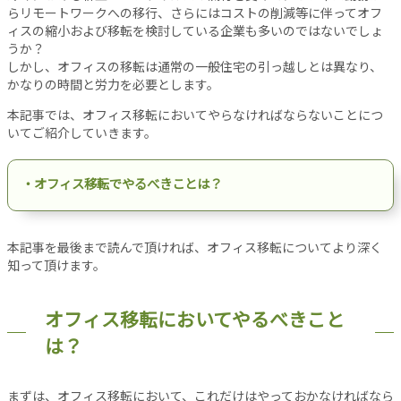
設
らリモートワークへの移行、さらにはコストの削減等に伴ってオフ
ィスの縮小および移転を検討している企業も多いのではないでしょ
備
うか？
オ
しかし、オフィスの移転は通常の一般住宅の引っ越しとは異なり、
フ
かなりの時間と労力を必要とします。
ィ
本記事では、オフィス移転においてやらなければならないことにつ
ス
いてご紹介していきます。
工
事
リ
・オフィス移転でやるべきことは？
ノ
ベ
ー
本記事を最後まで読んで頂ければ、オフィス移転についてより深く
シ
知って頂けます。
ョ
ン
オフィス移転においてやるべきこと
パ
は？
ー
テ
ー
まずは、オフィス移転において、これだけはやっておかなければなら