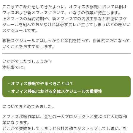
バ
ここまでご紹介をしてきたように、オフィスの移転においては旧オ
シ
フィスおよび新オフィスにおいて、かなりの作業が発生します。
ー
旧オフィスの解約時期や、新オフィスでの内装工事など綿密にスケ
ポ
ジュールを組んでおかなければ必ずズレが生じてしまうほどの細かい
リ
スケジュールです。
シ
ー
移転スケジュールにはしっかりと余裕を持って、計画的におこなって
いくことをおすすめします。
お
問
い
いかがでしたでしょうか？
合
本記事では、
わ
せ
・オフィス移転でやるべきことは？
・オフィス移転における全体スケジュールの重要性
についてまとめてみました。
オフィス移転作業は、会社の一大プロジェクトと並ぶほど大切な作
業になります。
どこかで失敗をしてしまうと会社の動きがストップしてしまい、社