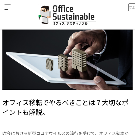
カ
ホーム
オフィス移転でやるべきことは？大切なポイントも解説。
テ
ゴ
リ
オ
フ
ィ
ス
家
具
テ
レ
オフィス移転でやるべきことは？大切なポ
ワ
ー
イントも解説。
ク
空
間
昨今における新型コロナウイルスの流行を受けて、オフィス勤務か