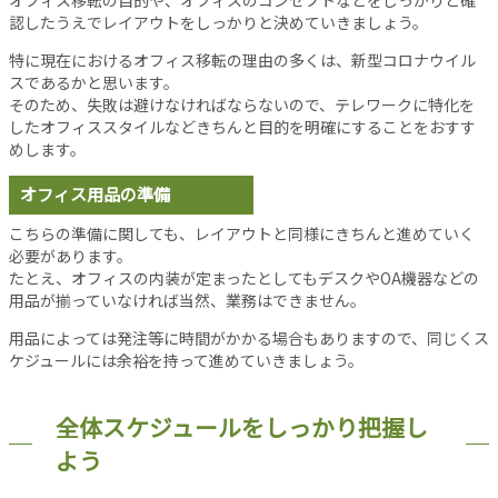
認したうえでレイアウトをしっかりと決めていきましょう。
当
サ
特に現在におけるオフィス移転の理由の多くは、新型コロナウイル
イ
スであるかと思います。
ト
そのため、失敗は避けなければならないので、テレワークに特化を
に
したオフィススタイルなどきちんと目的を明確にすることをおすす
つ
めします。
い
オフィス用品の準備
て
運
こちらの準備に関しても、レイアウトと同様にきちんと進めていく
営
必要があります。
会
たとえ、オフィスの内装が定まったとしてもデスクやOA機器などの
社
用品が揃っていなければ当然、業務はできません。
利
用品によっては発注等に時間がかかる場合もありますので、同じくス
用
ケジュールには余裕を持って進めていきましょう。
規
約
全体スケジュールをしっかり把握し
プ
ラ
よう
イ