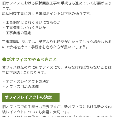
事
旧オフィスにおける原状回復工事の手続きも進めていく必要があり
ます。
新
原状回復工事における確認ポイントは下記の通りです。
着
記
・工事期間はどれくらいになるのか
・工事費用はどれくらいか
事
・工事業者の選定
注
目
工事期間においては、予定よりも時間がかかってしまう場合もある
記
ので余裕を持って手続きを進めた方が良いでしょう。
事
新オフィスでやるべきこと
人
気
オフィス移転の際に新オフィスにて、やらなければならないことは
記
主に下記の2点となります。
事
・オフィスレイアウトの決定
お
・オフィス用品の準備
す
す
オフィスレイアウトの決定
め
旧オフィスでの手続きも重要ですが、新オフィスにおける新たな内
記
装レイアウトについても非常に大切です。
事
オフィス移転の目的や、オフィスのコンセプトなどをしっかりと確