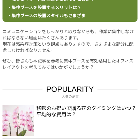
バ
・集中ブースを設置するメリットは？
シ
ー
・集中ブースの設置スタイルもさまざま
ポ
リ
コミュニケーションをしっかりと取りながらも、作業に集中しなけ
シ
ればならない場面はたくさんあります。
ー
現在は感染症対策という観点もありますので、さまざまな部分に配
お
慮しなければなりません。
問
ぜひ、皆さんも本記事を参考に集中ブースを有効活用したオフィス
い
レイアウトを考えてみてはいかがでしょうか？
合
わ
せ
POPULARITY
人気の記事
移転のお祝いで贈る花のタイミングはいつ？
平均的な費用は？