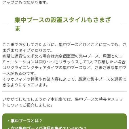
アップにもつながります。
当
サ
集中ブースの設置スタイルもさまざ
イ
ト
ま
に
つ
ここまでお話してきたように、集中ブースとひとことに言っても、さ
い
まざまなタイプがあります。
て
完璧に遮音性を求める場合は完全個室型の集中ブース、周囲とのコ
運
ミュニケーションは図りつつもリラックスして1人で作業したい場合
営
はリクライニングチェアタイプの集中ブースなど、さまざまな集中ブ
会
ースがあるのです。
社
そのオフィスの特徴や作業内容によって、最適な集中ブースを選択で
利
きるようになっています。
用
規
いかがでしたでしょうか？本記事では、集中ブースの特長やメリッ
約
トについてご紹介しました。
プ
ラ
・集中ブースとは？
イ
・なぜ集中ブースが注目を集めているのか？