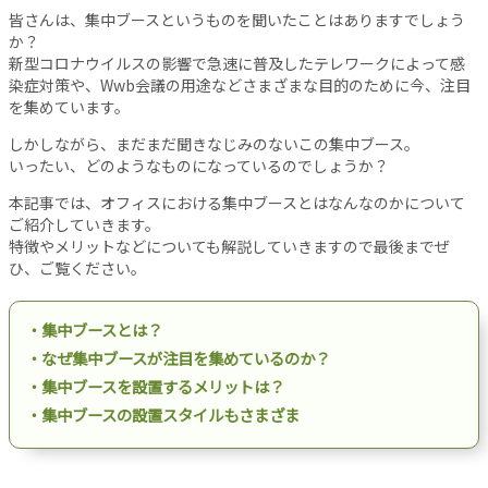
設
皆さんは、集中ブースというものを聞いたことはありますでしょう
備
か？
新型コロナウイルスの影響で急速に普及したテレワークによって感
オ
染症対策や、Wwb会議の用途などさまざまな目的のために今、注目
フ
を集めています。
ィ
ス
しかしながら、まだまだ聞きなじみのないこの集中ブース。
工
いったい、どのようなものになっているのでしょうか？
事
本記事では、オフィスにおける集中ブースとはなんなのかについて
リ
ご紹介していきます。
ノ
特徴やメリットなどについても解説していきますので最後までぜ
ひ、ご覧ください。
ベ
ー
シ
・集中ブースとは？
ョ
・なぜ集中ブースが注目を集めているのか？
ン
・集中ブースを設置するメリットは？
パ
・集中ブースの設置スタイルもさまざま
ー
テ
ー