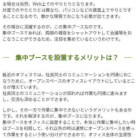
事
る場合は当然、Web上でのやりとりとなります。
対面でのやりとりとは異なり、パソコンなどの画面上でやりとりす
新
ることになるので、静かな環境でおこなう必要が出てきます。
着
記
その場合に活躍するのが、この集中ブースなのです。
事
集中ブースであれば、周囲の雑音をシャットアウトして会議等をお
こなうことができるため、注目を集めているというわけです。
注
目
記
集中ブースを設置するメリットは？
事
人
最近のオフィスでは、社員同士のコミュニケーションを円滑におこ
気
なうために、オープンスペースのオフィスレイアウトにしているとこ
記
ろが増えています。
事
社員同士のコミュニケーションが図れれば作業も円滑に進みます
し、交流も深めることができます。
お
す
しかし、その一方で作業に集中できないというデメリットもあるの
す
です。それを解決するのが、集中ブースになります。
め
集中ブースをオフィスに設置することで、本当に作業に集中したい時
記
はブースを利用して、それ以外の時は通常にオープンスペースを使っ
事
て作業をするという使い分けができるので、オフィス全体の生産性