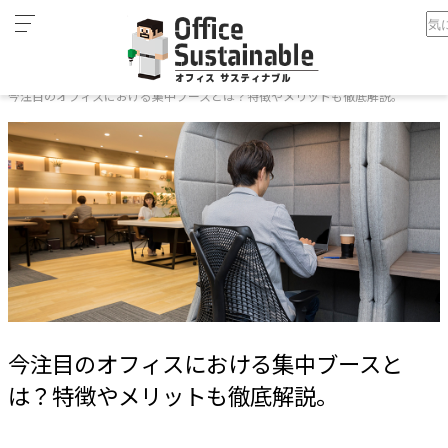
カ
ホーム
テ
今注目のオフィスにおける集中ブースとは？特徴やメリットも徹底解説。
ゴ
リ
オ
フ
ィ
ス
家
具
テ
レ
ワ
今注目のオフィスにおける集中ブースと
ー
ク
は？特徴やメリットも徹底解説。
空
間