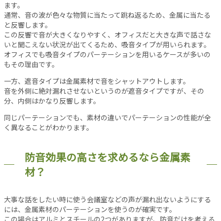
シ
ます。
ョ
通常、音の波が色々な物質に当たって跳ね返るため、金属に当たる
ン
と反響します。
この反響で音が大きくなりやすく、オフィスだと大きな声で話さな
オ
いと聞こえない状況が出てくるため、吸音タイプが用いられます。
フ
オフィスでも吸音タイプのパーテーションを用いるケースが多いの
ィ
もその理由です。
ス
一方、遮音タイプは金属素材で音をシャットアウトします。
消
音を外側に絶対漏れさせないというのが遮音タイプですが、その
防
分、内側はかなり反響します。
設
備
同じパーテーションでも、素材の違いでパーテーションの性能が全
く異なることがわかります。
コ
ラ
ム
防音効果の高さを求めるなら金属素
各
材？
種
投
大事な話をしたい時に使う会議室などの声が漏れ出ないようにする
稿
には、金属素材のパーテーションを使うのが確実です。
記
この場合はアルミとスチールの2つがありますが、防音だけを考える