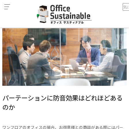
カ
ホーム
パーテーションに防音効果はどれほどあるのか
テ
ゴ
リ
オ
フ
ィ
ス
家
具
テ
レ
パーテーションに防音効果はどれほどある
ワ
ー
のか
ク
空
間
ワンフロアのオフィスの場合、お得意様との商談がある際にはパー