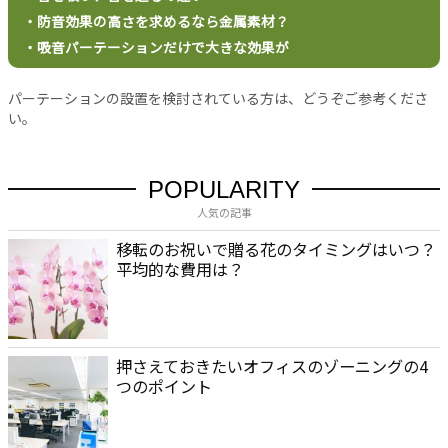
バ
・防音効果の高さを求めるなら金属素材？
シ
ー
・吸音パーテーションだけで大きな効果が
ポ
リ
パーテーションの設置を検討されている方は、どうぞご参考くださ
シ
い。
ー
お
問
POPULARITY
い
人気の記事
合
わ
移転のお祝いで贈る花のタイミングはいつ？
平均的な費用は？
せ
押さえておきたいオフィスのゾーニングの4
つのポイント