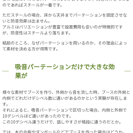
事
のであればスチールが一番です。
新
ただスチールの場合、床から天井までパーテーションを固定させな
着
いと防音効果は出ません。
記
アルミはバリエーションが豊富で設置費用も安いのが特徴的です
事
が、防音性はスチールより落ちます。
注
結局のところ、なぜパーテーションを用いるのか、その理由によっ
目
て素材を決める方が得策です。
記
事
吸音パーテーションだけで大きな効
人
果が
気
記
事
様々な素材でブースを作り、外側から音を流した時、ブースの外側と
お
内側でどれだけデシベル数に違いがあるのかという実験が存在しま
す
す。
す
それによると、吸音パーテーションで区切った場合、内側と外側で
10デシベルほど違いがあったのです。
め
この10デシベル違うだけで、話しやすさが格段に違うのだとか。
記
事
では、木の合板やダンボールなどでブースを作った場合はどうか。