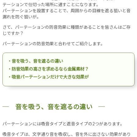
設
テーションで仕切った場所に通すことになります。
パーテーションを設置することで、周囲からの目線を遮る狙いと音
備
漏れを防ぐ狙いが。
オ
フ
さて、パーテーションの防音効果に種類があることを皆さんはご存
ィ
じですか？
ス
パーテーションの防音効果と合わせてご紹介します。
工
事
・音を吸う、音を遮るの違い
リ
・防音効果の高さを求めるなら金属素材？
ノ
ベ
・吸音パーテーションだけで大きな効果が
ー
シ
ョ
ン
音を吸う、音を遮るの違い
パ
ー
パーテーションには吸音タイプと遮音タイプの2つがあります。
テ
ー
吸音タイプは、文字通り音を吸収し、音を外に出さない効果があり