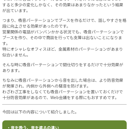
すると多少の変化しかなく、その効果はあまりなかったという結果
当
が出ています。
サ
イ
つまり、吸音パーテーションでブースを作るだけで、話しやすさを格
ト
段に向上させる効果があったのです。
営業関係の電話がバンバンかかる状況でも、吸音パーテーションで
に
ブースを作り、その中で商談を行っても支障は出ないことになりま
つ
す。
い
特にオシャレなオフィスほど、金属素材のパーテーションがあまり
て
似合いません。
運
営
そんな時に吸音パーテーションで間仕切りをするだけで十分効果が
あります。
会
社
ちなみに吸音パーテーションから音を出した場合は、より防音効果
利
が発揮され、内側から外側への騒音を防げます。
用
わざわざ工事をしなくても吸音パーテーションを置いておくだけで
規
十分防音効果があるので、Web会議をする際にもおすすめです。
約
プ
今回は以下の内容について紹介しました。
ラ
イ
・音を吸う、音を遮るの違い