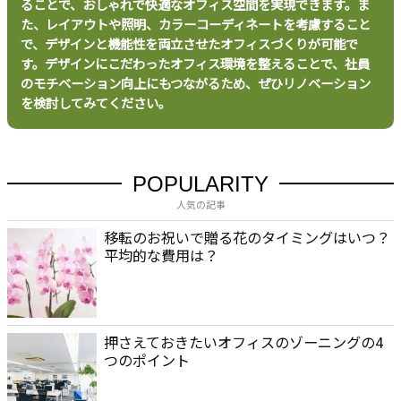
バ
ることで、おしゃれで快適なオフィス空間を実現できます。ま
シ
た、レイアウトや照明、カラーコーディネートを考慮すること
ー
で、デザインと機能性を両立させたオフィスづくりが可能で
ポ
す。デザインにこだわったオフィス環境を整えることで、社員
リ
のモチベーション向上にもつながるため、ぜひリノベーション
シ
を検討してみてください。
ー
お
問
い
POPULARITY
合
人気の記事
わ
移転のお祝いで贈る花のタイミングはいつ？
せ
平均的な費用は？
押さえておきたいオフィスのゾーニングの4
つのポイント