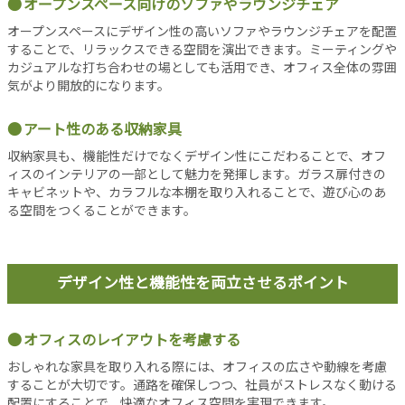
オープンスペース向けのソファやラウンジチェア
事
オープンスペースにデザイン性の高いソファやラウンジチェアを配置
新
することで、リラックスできる空間を演出できます。ミーティングや
着
カジュアルな打ち合わせの場としても活用でき、オフィス全体の雰囲
記
気がより開放的になります。
事
注
アート性のある収納家具
目
収納家具も、機能性だけでなくデザイン性にこだわることで、オフ
記
ィスのインテリアの一部として魅力を発揮します。ガラス扉付きの
事
キャビネットや、カラフルな本棚を取り入れることで、遊び心のあ
人
る空間をつくることができます。
気
記
事
デザイン性と機能性を両立させるポイント
お
す
す
オフィスのレイアウトを考慮する
め
おしゃれな家具を取り入れる際には、オフィスの広さや動線を考慮
記
することが大切です。通路を確保しつつ、社員がストレスなく動ける
事
配置にすることで、快適なオフィス空間を実現できます。