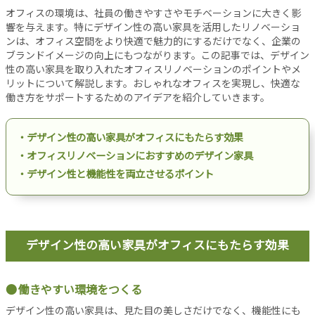
設
オフィスの環境は、社員の働きやすさやモチベーションに大きく影
備
響を与えます。特にデザイン性の高い家具を活用したリノベーショ
ンは、オフィス空間をより快適で魅力的にするだけでなく、企業の
オ
ブランドイメージの向上にもつながります。この記事では、デザイン
フ
性の高い家具を取り入れたオフィスリノベーションのポイントやメ
ィ
リットについて解説します。おしゃれなオフィスを実現し、快適な
ス
働き方をサポートするためのアイデアを紹介していきます。
工
事
・デザイン性の高い家具がオフィスにもたらす効果
リ
・オフィスリノベーションにおすすめのデザイン家具
ノ
・デザイン性と機能性を両立させるポイント
ベ
ー
シ
ョ
ン
デザイン性の高い家具がオフィスにもたらす効果
パ
ー
テ
働きやすい環境をつくる
ー
デザイン性の高い家具は、見た目の美しさだけでなく、機能性にも