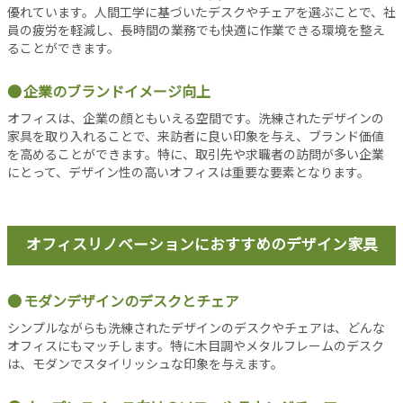
シ
優れています。人間工学に基づいたデスクやチェアを選ぶことで、社
ョ
員の疲労を軽減し、長時間の業務でも快適に作業できる環境を整え
ン
ることができます。
オ
フ
企業のブランドイメージ向上
ィ
オフィスは、企業の顔ともいえる空間です。洗練されたデザインの
ス
家具を取り入れることで、来訪者に良い印象を与え、ブランド価値
消
を高めることができます。特に、取引先や求職者の訪問が多い企業
防
にとって、デザイン性の高いオフィスは重要な要素となります。
設
備
コ
オフィスリノベーションにおすすめのデザイン家具
ラ
ム
モダンデザインのデスクとチェア
各
種
シンプルながらも洗練されたデザインのデスクやチェアは、どんな
オフィスにもマッチします。特に木目調やメタルフレームのデスク
投
は、モダンでスタイリッシュな印象を与えます。
稿
記