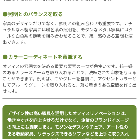
当
照明とのバランスを取る
サ
イ
家具のデザインだけでなく、照明との組み合わせも重要です。ナチ
ト
ュラルな木製家具には暖色系の照明を、モダンなメタル家具にはク
に
ールな白色系の照明を組み合わせることで、統一感のある空間を演
つ
出できます。
い
て
カラーコーディネートを意識する
運
オフィスの雰囲気を決める重要な要素の一つが色使いです。統一感
営
のあるカラースキームを取り入れることで、洗練された印象を与える
会
ことができます。例えば、白やグレーを基調に、アクセントカラーと
社
してブルーやグリーンを取り入れると、落ち着きのある空間を作り出
利
せます。
用
規
約
デザイン性の高い家具を活用したオフィスリノベーションは、
プ
働きやすさを向上させるだけでなく、企業のブランドイメージ
ラ
の向上にも貢献します。モダンなデスクやチェア、アート性の
イ
ある収納家具、リラックスできるソファなどを上手に取り入れ