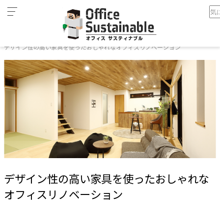
カ
ホーム
テ
デザイン性の高い家具を使ったおしゃれなオフィスリノベーション
ゴ
リ
オ
フ
ィ
ス
家
具
テ
レ
ワ
デザイン性の高い家具を使ったおしゃれな
ー
ク
オフィスリノベーション
空
間