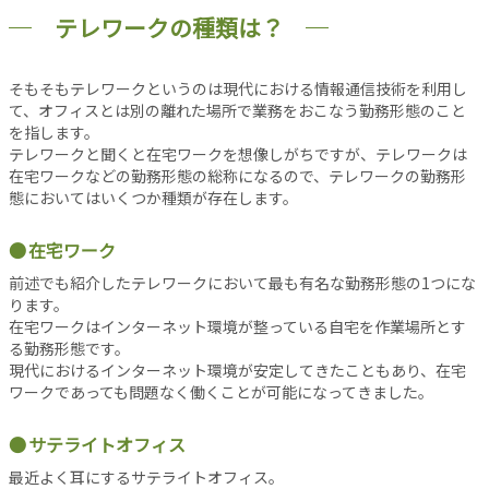
シ
テレワークの種類は？
ョ
ン
オ
そもそもテレワークというのは現代における情報通信技術を利用し
フ
て、オフィスとは別の離れた場所で業務をおこなう勤務形態のこと
ィ
を指します。
テレワークと聞くと在宅ワークを想像しがちですが、テレワークは
ス
在宅ワークなどの勤務形態の総称になるので、テレワークの勤務形
消
態においてはいくつか種類が存在します。
防
設
在宅ワーク
備
前述でも紹介したテレワークにおいて最も有名な勤務形態の1つにな
コ
ります。
ラ
在宅ワークはインターネット環境が整っている自宅を作業場所とす
ム
る勤務形態です。
各
現代におけるインターネット環境が安定してきたこともあり、在宅
ワークであっても問題なく働くことが可能になってきました。
種
投
サテライトオフィス
稿
記
最近よく耳にするサテライトオフィス。