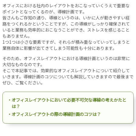
設
オフィスにおける社内のレイアウトをおこなっていくうえで重要な
備
ポイントとなってくるのが、導線計画です。
皆さんもご存知の通り、導線というのは、いかに人が動きやすい経
オ
路をつくれるかということですが、この導線がしっかり確保されて
フ
いると業務も効率的におこなうことができ、ストレスを感じること
ィ
もありません。
ス
1つ1つは小さな要素ですが、それらが積み重なっていってしまうと
工
業務自体に影響が出てきてしまう可能性も十分にあります。
事
そのため、オフィスレイアウトにおける導線計画というのは非常に
リ
大切なものなのです。
ノ
そこで本記事では、効果的なオフィスレイアウトについて紹介して
ベ
いきます。導線計画のコツについても解説していきますので最後まで
ー
ぜひ、ご覧ください。
シ
ョ
・オフィスレイアウトにおいて必要不可欠な導線の考えかたと
ン
は？
パ
・オフィスレイアウトの際の導線計画のコツは？
ー
テ
ー