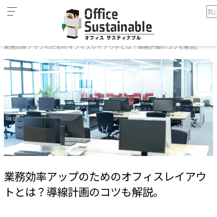
カ
ホーム
テ
業務効率アップのためのオフィスレイアウトとは？導線計画のコツも解説。
ゴ
リ
オ
フ
ィ
ス
家
具
テ
レ
ワ
業務効率アップのためのオフィスレイアウ
ー
ク
トとは？導線計画のコツも解説。
空
間