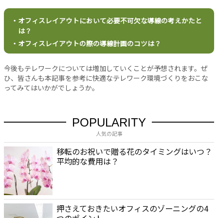
バ
シ
・オフィスレイアウトにおいて必要不可欠な導線の考えかたと
ー
は？
ポ
・オフィスレイアウトの際の導線計画のコツは？
リ
シ
ー
今後もテレワークについては増加していくことが予想されます。ぜ
お
ひ、皆さんも本記事を参考に快適なテレワーク環境づくりをおこな
ってみてはいかがでしょうか。
問
い
合
わ
POPULARITY
せ
人気の記事
移転のお祝いで贈る花のタイミングはいつ？
平均的な費用は？
押さえておきたいオフィスのゾーニングの4
つのポイント