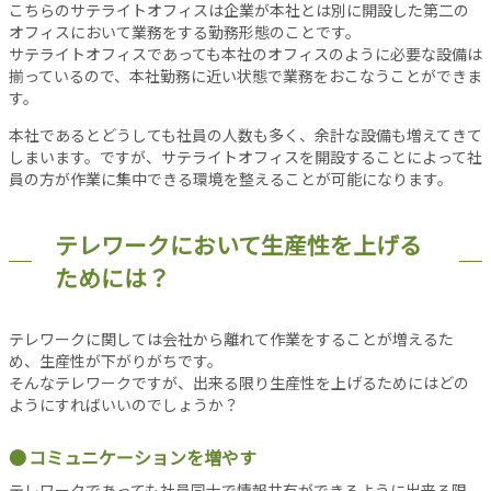
こちらのサテライトオフィスは企業が本社とは別に開設した第二の
事
オフィスにおいて業務をする勤務形態のことです。
新
サテライトオフィスであっても本社のオフィスのように必要な設備は
着
揃っているので、本社勤務に近い状態で業務をおこなうことができま
記
す。
事
本社であるとどうしても社員の人数も多く、余計な設備も増えてきて
注
しまいます。ですが、サテライトオフィスを開設することによって社
目
員の方が作業に集中できる環境を整えることが可能になります。
記
事
テレワークにおいて生産性を上げる
人
ためには？
気
記
事
テレワークに関しては会社から離れて作業をすることが増えるた
お
め、生産性が下がりがちです。
す
そんなテレワークですが、出来る限り生産性を上げるためにはどの
す
ようにすればいいのでしょうか？
め
記
コミュニケーションを増やす
事
テレワークであっても社員同士で情報共有ができるように出来る限