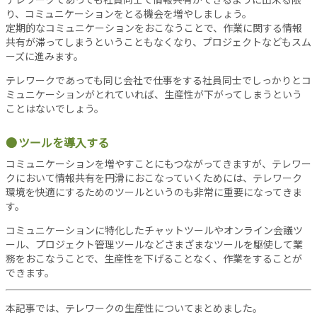
り、コミュニケーションをとる機会を増やしましょう。
当
定期的なコミュニケーションをおこなうことで、作業に関する情報
サ
共有が滞ってしまうということもなくなり、プロジェクトなどもスム
イ
ーズに進みます。
ト
に
テレワークであっても同じ会社で仕事をする社員同士でしっかりとコ
つ
ミュニケーションがとれていれば、生産性が下がってしまうという
ことはないでしょう。
い
て
ツールを導入する
運
営
コミュニケーションを増やすことにもつながってきますが、テレワー
会
クにおいて情報共有を円滑におこなっていくためには、テレワーク
社
環境を快適にするためのツールというのも非常に重要になってきま
す。
利
用
コミュニケーションに特化したチャットツールやオンライン会議ツ
規
ール、プロジェクト管理ツールなどさまざまなツールを駆使して業
約
務をおこなうことで、生産性を下げることなく、作業をすることが
プ
できます。
ラ
イ
本記事では、テレワークの生産性についてまとめました。