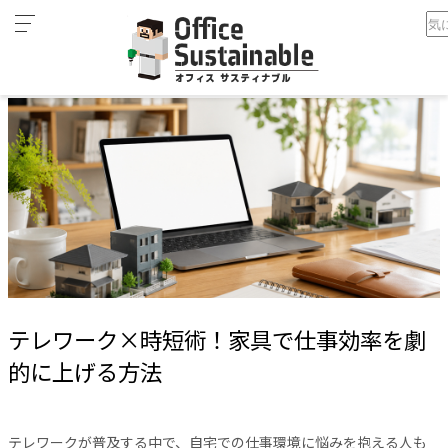
カ
ホーム
テレワーク×時短術！家具で仕事効率を劇的に上げる方法
テ
ゴ
リ
オ
フ
ィ
ス
家
具
テ
レ
テレワーク×時短術！家具で仕事効率を劇
ワ
ー
的に上げる方法
ク
空
間
テレワークが普及する中で、自宅での仕事環境に悩みを抱える人も