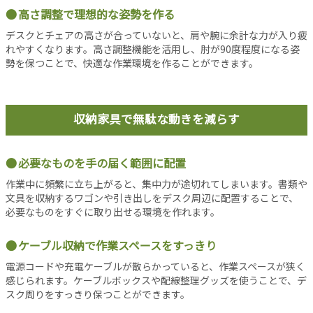
事
高さ調整で理想的な姿勢を作る
新
デスクとチェアの高さが合っていないと、肩や腕に余計な力が入り疲
着
れやすくなります。高さ調整機能を活用し、肘が90度程度になる姿
記
勢を保つことで、快適な作業環境を作ることができます。
事
注
目
収納家具で無駄な動きを減らす
記
事
人
必要なものを手の届く範囲に配置
気
作業中に頻繁に立ち上がると、集中力が途切れてしまいます。書類や
記
文具を収納するワゴンや引き出しをデスク周辺に配置することで、
事
必要なものをすぐに取り出せる環境を作れます。
お
す
ケーブル収納で作業スペースをすっきり
す
電源コードや充電ケーブルが散らかっていると、作業スペースが狭く
め
感じられます。ケーブルボックスや配線整理グッズを使うことで、デ
記
スク周りをすっきり保つことができます。
事