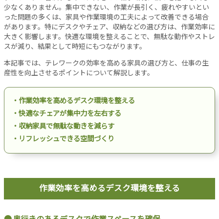
設
少なくありません。集中できない、作業が長引く、疲れやすいとい
った問題の多くは、家具や作業環境の工夫によって改善できる場合
備
があります。特にデスクやチェア、収納などの選び方は、作業効率に
オ
大きく影響します。快適な環境を整えることで、無駄な動作やストレ
フ
スが減り、結果として時短にもつながります。
ィ
本記事では、テレワークの効率を高める家具の選び方と、仕事の生
ス
産性を向上させるポイントについて解説します。
工
事
リ
・作業効率を高めるデスク環境を整える
ノ
・快適なチェアが集中力を左右する
ベ
・収納家具で無駄な動きを減らす
ー
・リフレッシュできる空間づくり
シ
ョ
ン
パ
作業効率を高めるデスク環境を整える
ー
テ
ー
奥行きのあるデスクで作業スペースを確保