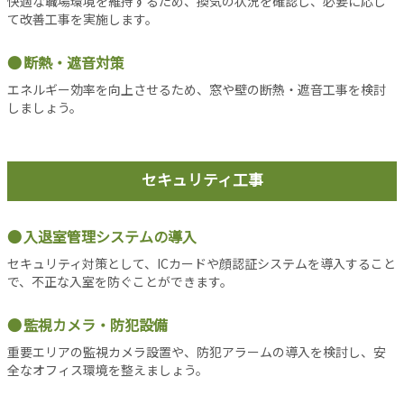
快適な職場環境を維持するため、換気の状況を確認し、必要に応じ
て改善工事を実施します。
当
サ
イ
断熱・遮音対策
ト
エネルギー効率を向上させるため、窓や壁の断熱・遮音工事を検討
に
しましょう。
つ
い
て
セキュリティ工事
運
営
会
入退室管理システムの導入
社
セキュリティ対策として、ICカードや顔認証システムを導入すること
利
で、不正な入室を防ぐことができます。
用
規
監視カメラ・防犯設備
約
プ
重要エリアの監視カメラ設置や、防犯アラームの導入を検討し、安
ラ
全なオフィス環境を整えましょう。
イ