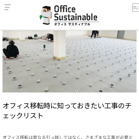
カ
ホーム
オフィス移転時に知っておきたい工事のチェックリスト
テ
ゴ
リ
オ
フ
ィ
ス
家
具
テ
レ
オフィス移転時に知っておきたい工事のチ
ワ
ー
ェックリスト
ク
空
間
オフィス移転は単なる引っ越しではなく、さまざまな工事が必要と