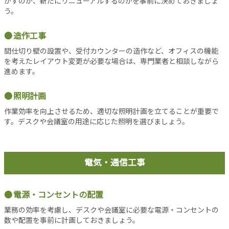
かすのか、新たにリニューアルするのかを事前に決めておきましょ
シ
う。
ョ
ン
造作工事
オ
フ
間仕切り壁の設置や、受付カウンターの造作など、オフィスの機能
を考えたレイアウト変更が必要な場合は、専門業者と相談しながら
ィ
進めます。
ス
消
照明計画
防
設
作業効率を向上させるため、適切な照明計画を立てることが重要で
備
す。デスクや会議室の用途に応じた照明を選びましょう。
コ
ラ
ム
電気・通信工事
各
種
電源・コンセントの配置
投
業務の効率を考慮し、デスクや会議室に必要な電源・コンセントの
稿
数や配置を事前に計画しておきましょう。
記