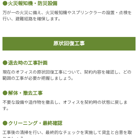
バ
火災報知機・防災設備
シ
万が一の火災に備え、火災報知機やスプリンクラーの設置・点検を
ー
行い、避難経路を確保します。
ポ
リ
シ
ー
原状回復工事
お
問
退去時の工事計画
い
合
現在のオフィスの原状回復工事について、契約内容を確認し、どの
わ
範囲の工事が必要か把握しましょう。
せ
解体・撤去工事
不要な設備や造作物を撤去し、オフィスを契約時の状態に戻しま
す。
クリーニング・最終確認
工事後の清掃を行い、最終的なチェックを実施して貸主と合意を取