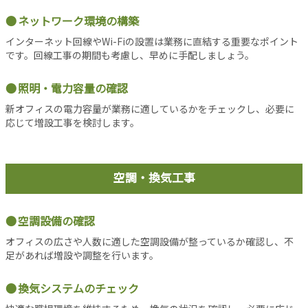
事
ネットワーク環境の構築
新
インターネット回線やWi-Fiの設置は業務に直結する重要なポイント
着
です。回線工事の期間も考慮し、早めに手配しましょう。
記
事
照明・電力容量の確認
注
目
新オフィスの電力容量が業務に適しているかをチェックし、必要に
応じて増設工事を検討します。
記
事
人
気
空調・換気工事
記
事
空調設備の確認
お
す
オフィスの広さや人数に適した空調設備が整っているか確認し、不
す
足があれば増設や調整を行います。
め
記
換気システムのチェック
事